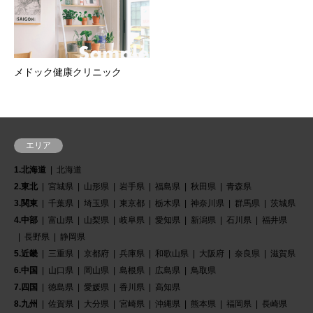
メドック健康クリニック
エリア
1.北海道
北海道
2.東北
宮城県
山形県
岩手県
福島県
秋田県
青森県
3.関東
千葉県
埼玉県
東京都
栃木県
神奈川県
群馬県
茨城県
4.中部
富山県
山梨県
岐阜県
愛知県
新潟県
石川県
福井県
長野県
静岡県
5.近畿
三重県
京都府
兵庫県
和歌山県
大阪府
奈良県
滋賀県
6.中国
山口県
岡山県
島根県
広島県
鳥取県
7.四国
徳島県
愛媛県
香川県
高知県
8.九州
佐賀県
大分県
宮崎県
沖縄県
熊本県
福岡県
長崎県